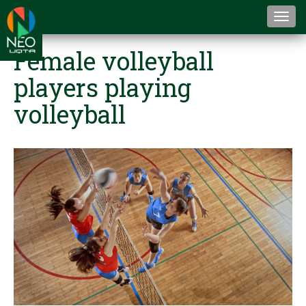
Togg
navi
Female volleyball
players playing
volleyball