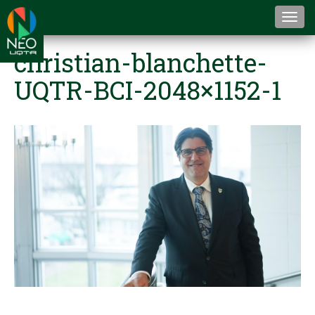
Togg
navi
christian-blanchette-
UQTR-BCI-2048×1152-1