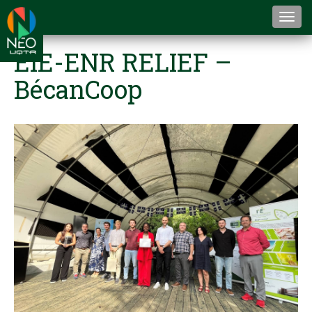
Togg
navi
EIE-ENR RELIEF –
BécanCoop