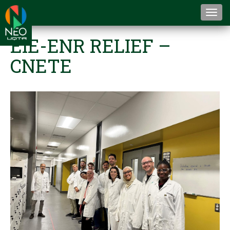
Togg
navi
EIE-ENR RELIEF –
CNETE