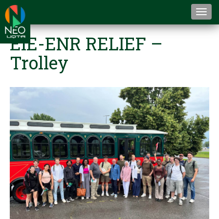
Togg
navi
EIE-ENR RELIEF –
Trolley