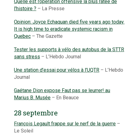
Quelle est l’opération offensive la plus ratée de
l’histoire ?
– La Presse
Opinion: Joyce Echaquan died five years ago today.
It is high time to eradicate systemic racism in
Quebec
– The Gazette
Tester les supports à vélo des autobus de la STTR
sans stress
– L’Hebdo Journal
Une station d’essai pour vélos à l’UQTR
– L’Hebdo
Journal
Gaétane Dion expose Faut pas se leurrer! au
Marius B. Musée
– En Beauce
28 septembre
François Legault frappe sur le nerf de la guerre
–
Le Soleil