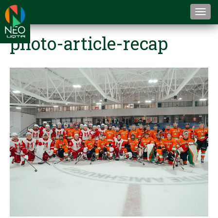
Togg
navi
photo-article-recap