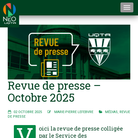
Togg
navi
Revue de presse –
Octobre 2025
02 OCTOBRE 2025
MARIE-PIERRE LEFEBVRE
MÉDIAS
,
REVUE
DE PRESSE
V
oici la revue de presse colligée
par le Service des