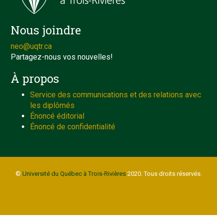
Nous joindre
neo@uqtr.ca
Partagez-nous vos nouvelles!
À propos
Service des communications et des relations avec
les diplômés
Énoncé éditorial
Énoncé de confidentialité
©
Université du Québec à Trois-Rivières
2020. Tous droits réservés.