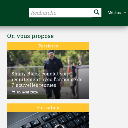
Médias
On vous propose
Patriotes
Shany Black conclut son
recrutement avec l'annonce de
7 nouvelles recrues
05 août 2026
Formation