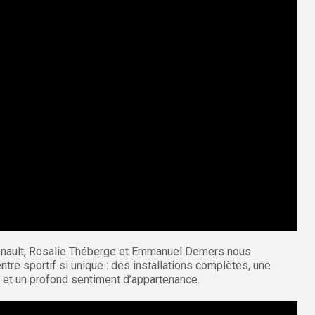
enault, Rosalie Théberge et Emmanuel Demers nous
ntre sportif si unique : des installations complètes, une
 et un profond sentiment d’appartenance.