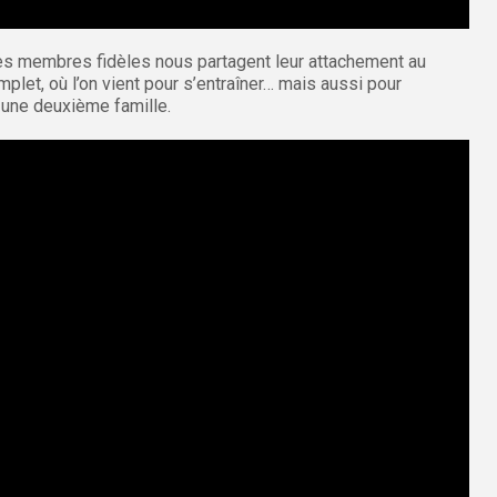
des membres fidèles nous partagent leur attachement au
plet, où l’on vient pour s’entraîner… mais aussi pour
 une deuxième famille.