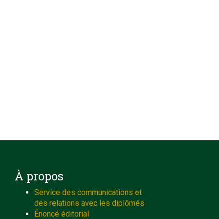
À propos
Service des communications et
des relations avec les diplômés
Énoncé éditorial