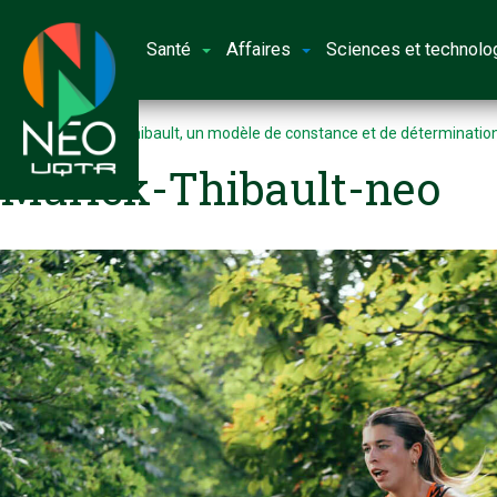
Santé
Affaires
Sciences et technolo
Accueil
Marick Thibault, un modèle de constance et de détermination
Marick-Thibault-neo