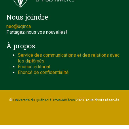
Nous joindre
neo@uqtr.ca
Partagez-nous vos nouvelles!
À propos
Service des communications et des relations avec
les diplômés
Énoncé éditorial
Énoncé de confidentialité
©
Université du Québec à Trois-Rivières
2020. Tous droits réservés.