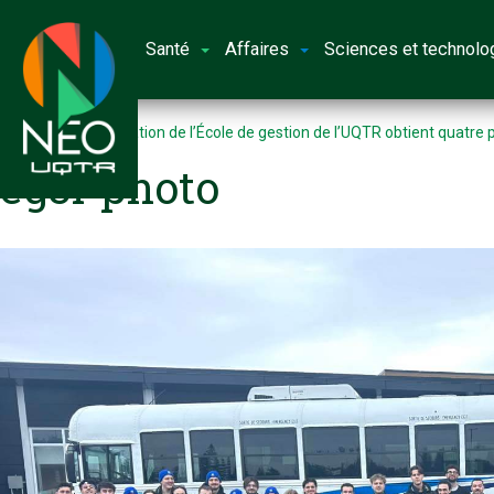
Santé
Affaires
Sciences et technolo
Accueil
La délégation de l’École de gestion de l’UQTR obtient quat
eg3r photo