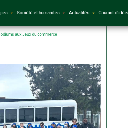
gies
Société et humanités
Actualités
Courant d'idée
re podiums aux Jeux du commerce