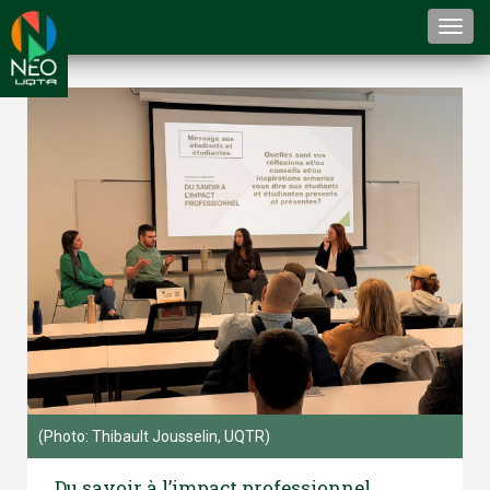
Togg
navi
(Photo: Thibault Jousselin, UQTR)
Du savoir à l’impact professionnel