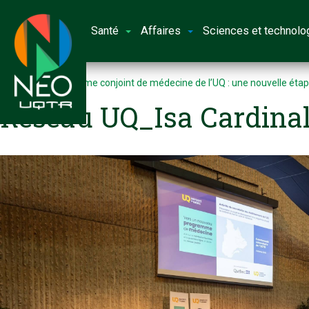
Santé
Affaires
Sciences et technolo
Accueil
Programme conjoint de médecine de l’UQ : une nouvelle étap
Réseau UQ_Isa Cardina