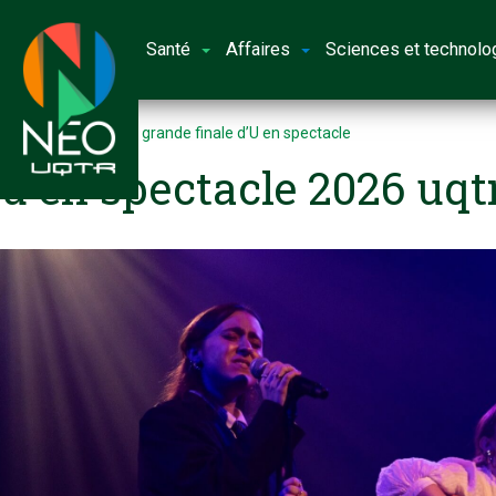
Santé
Affaires
Sciences et technolo
Accueil
Place à la grande finale d’U en spectacle
u en spectacle 2026 uqt