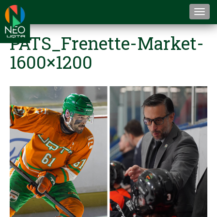
Togg
navi
PATS_Frenette-Market-
1600×1200