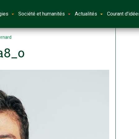
gies
Société et humanités
Actualités
Courant d'idée
Bernard
a8_o