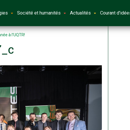
gies
Société et humanités
Actualités
Courant d'idée
née à l’UQTR!
7_c