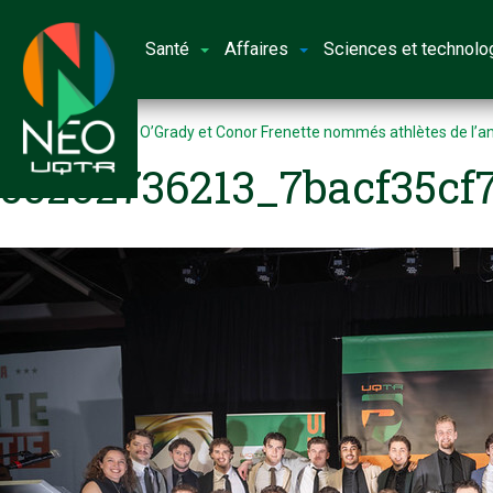
Santé
Affaires
Sciences et technolo
Accueil
Cameron O’Grady et Conor Frenette nommés athlètes de l’an
55202736213_7bacf35cf