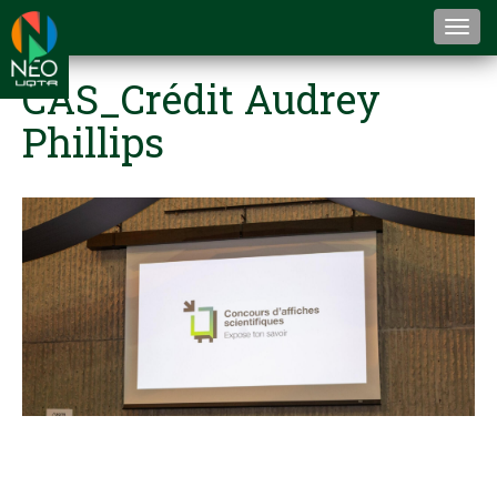
Togg
navi
CAS_Crédit Audrey
Phillips