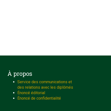
À propos
Service des communications et
des relations avec les diplômés
Énoncé éditorial
Énoncé de confidentialité