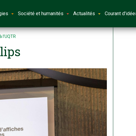
gies
Société et humanités
Actualités
Courant d'idée
 à l’UQTR
lips