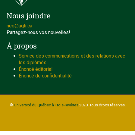
Nous joindre
neo@uqtr.ca
Partagez-nous vos nouvelles!
À propos
Service des communications et des relations avec
les diplômés
Énoncé éditorial
Énoncé de confidentialité
©
Université du Québec à Trois-Rivières
2020. Tous droits réservés.