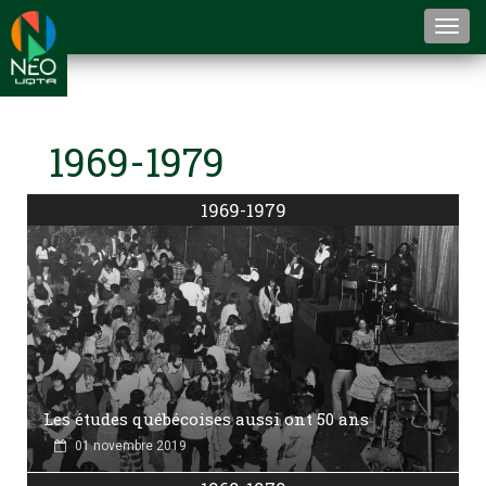
Togg
navi
1969-1979
1969-1979
Les études québécoises aussi ont 50 ans
01 novembre 2019