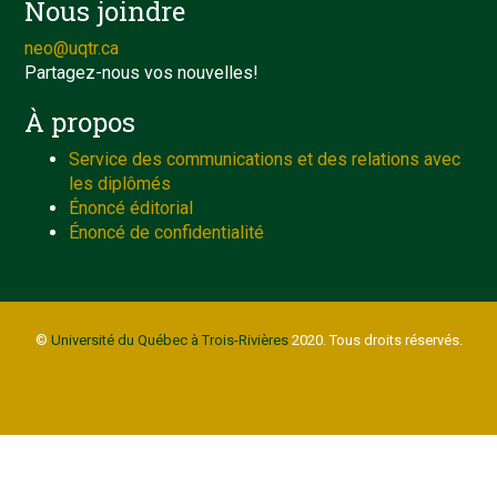
Nous joindre
neo@uqtr.ca
Partagez-nous vos nouvelles!
À propos
Service des communications et des relations avec
les diplômés
Énoncé éditorial
Énoncé de confidentialité
©
Université du Québec à Trois-Rivières
2020. Tous droits réservés.