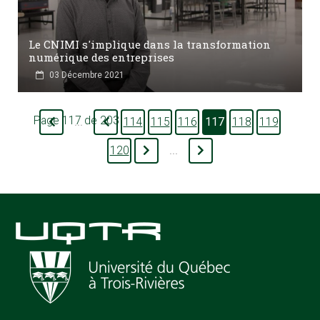
Le CNIMI s'implique dans la transformation
numérique des entreprises
03 Décembre 2021
Page 117 de 203
114
115
116
117
118
119
...
120
...