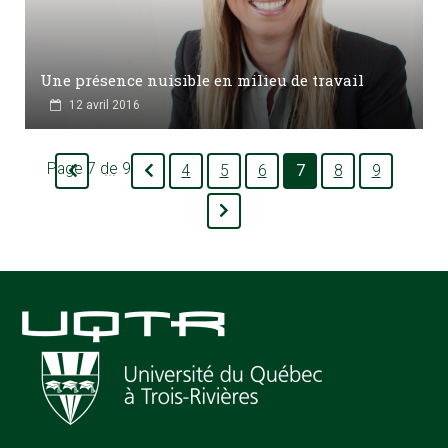
Une présence nuisible en milieu de travail
12 avril 2016
Page 7 de 9
4
5
6
7
8
9
...