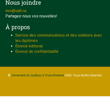
Nous joindre
neo@uqtr.ca
Partagez-nous vos nouvelles!
À propos
Service des communications et des relations avec
les diplômés
Énoncé éditorial
Énoncé de confidentialité
©
Université du Québec à Trois-Rivières
2020. Tous droits réservés.