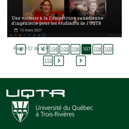
Une victoire à la Compétition canadienne
d’ingénierie pour les étudiants de l’UQTR
15 mars 2021
Page 107 de 159
104
105
106
107
108
109
...
110
...