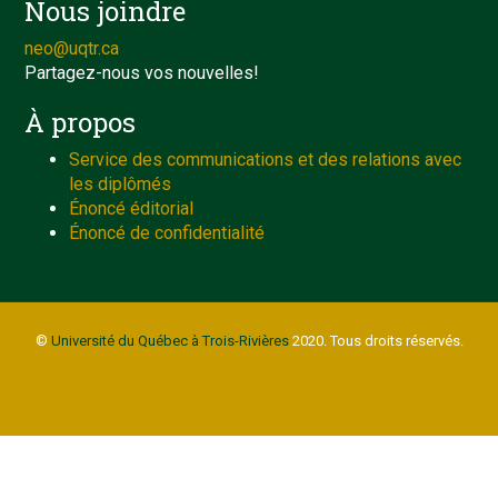
Nous joindre
neo@uqtr.ca
Partagez-nous vos nouvelles!
À propos
Service des communications et des relations avec
les diplômés
Énoncé éditorial
Énoncé de confidentialité
©
Université du Québec à Trois-Rivières
2020. Tous droits réservés.