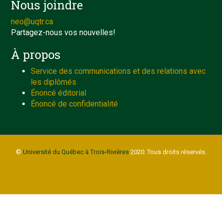
Nous joindre
neo@uqtr.ca
Partagez-nous vos nouvelles!
À propos
Service des communications et des relations avec
les diplômés
Énoncé éditorial
Énoncé de confidentialité
©
Université du Québec à Trois-Rivières
2020. Tous droits réservés.