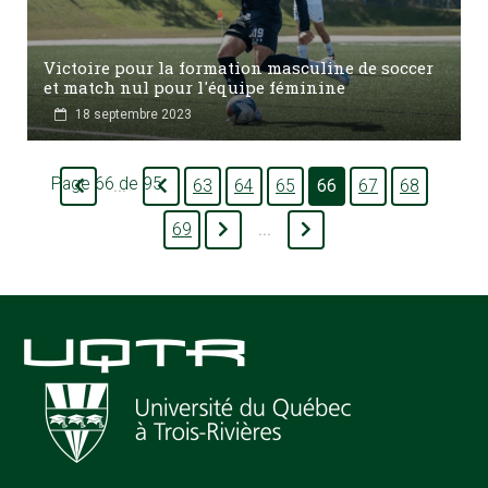
Victoire pour la formation masculine de soccer
et match nul pour l'équipe féminine
18 septembre 2023
Page 66 de 95
63
64
65
66
67
68
...
69
...