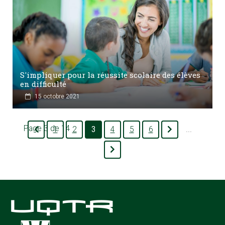
S'impliquer pour la réussite scolaire des élèves
en difficulté
15 octobre 2021
Page 3 de 14
1
2
3
4
5
6
...