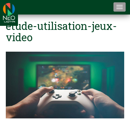
Togg
navi
etude-utilisation-jeux-
video