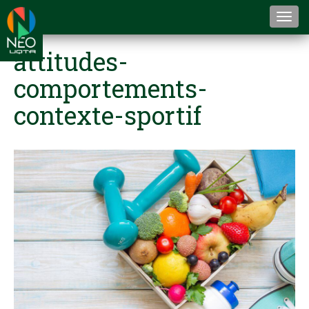
Togg
navi
attitudes-
comportements-
contexte-sportif