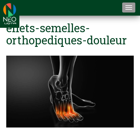
Togg
navi
effets-semelles-
orthopediques-douleur