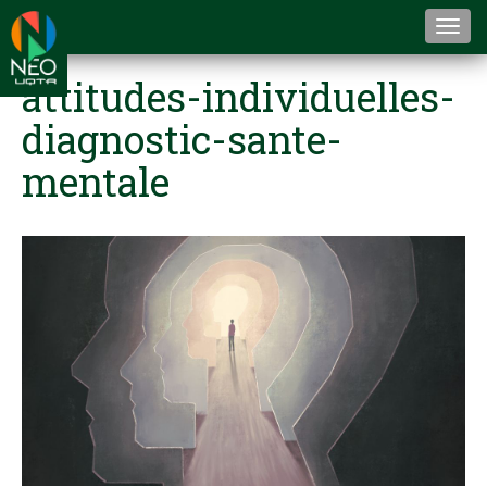
Togg
navi
attitudes-individuelles-
diagnostic-sante-
mentale