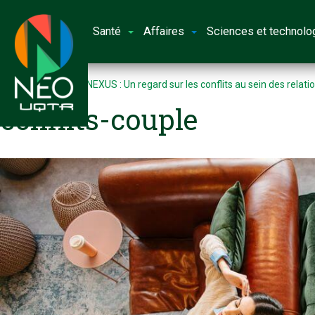
Santé
Affaires
Sciences et technolo
Accueil
Le projet NEXUS : Un regard sur les conflits au sein des relati
conflits-couple