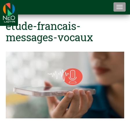
Togg
navi
etude-francais-
messages-vocaux