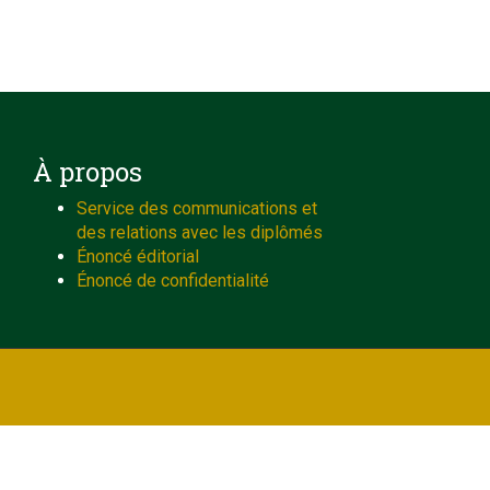
À propos
Service des communications et
des relations avec les diplômés
Énoncé éditorial
Énoncé de confidentialité