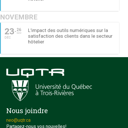
NOVEMBRE
23
26
L’impact des outils numériques sur la
NOV
satisfaction des clients dans le secteur
DÉC
hôtelier
Nous joindre
neo@uqtr.ca
Partagez-nous vos nouvelles!