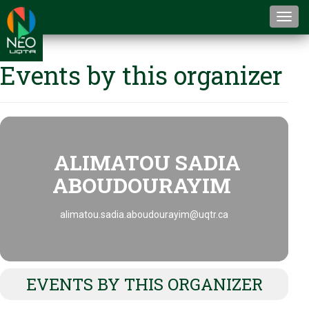
Togg
navi
Events by this organizer
ALIMATOU SADIA
ABOUDOURAYIM
alimatou.sadia.aboudourayim@uqtr.ca
EVENTS BY THIS ORGANIZER