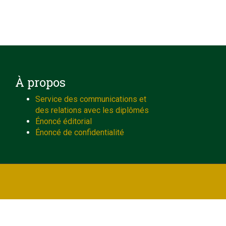
À propos
Service des communications et
des relations avec les diplômés
Énoncé éditorial
Énoncé de confidentialité