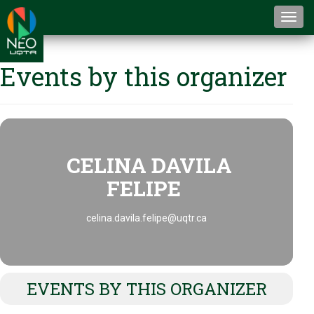
Togg
navi
Events by this organizer
CELINA DAVILA
FELIPE
celina.davila.felipe@uqtr.ca
EVENTS BY THIS ORGANIZER