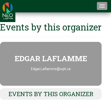
Togg
navi
Events by this organizer
EDGAR LAFLAMME
Edgar.Laflamme@uqtr.ca
EVENTS BY THIS ORGANIZER