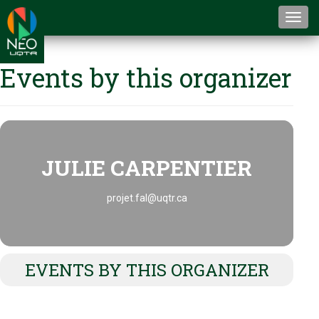
Togg
navi
Events by this organizer
JULIE CARPENTIER
projet.fal@uqtr.ca
EVENTS BY THIS ORGANIZER