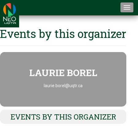
Togg
navi
Events by this organizer
LAURIE BOREL
laurie.borel@uqtr.ca
EVENTS BY THIS ORGANIZER