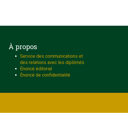
À propos
Service des communications et
des relations avec les diplômés
Énoncé éditorial
Énoncé de confidentialité