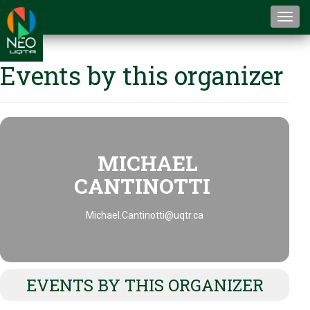
Togg
navi
Events by this organizer
MICHAEL
CANTINOTTI
Michael.Cantinotti@uqtr.ca
EVENTS BY THIS ORGANIZER