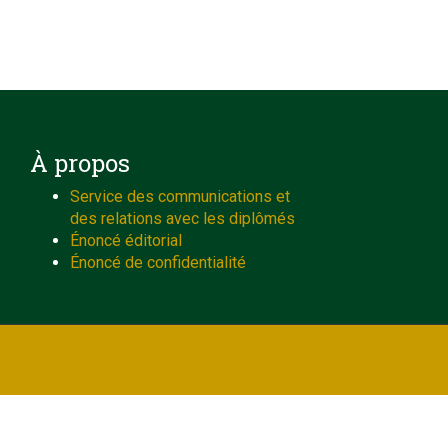
À propos
Service des communications et
des relations avec les diplômés
Énoncé éditorial
Énoncé de confidentialité