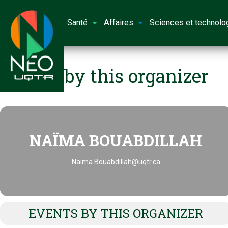
Santé
Affaires
Sciences et technolo
Events by this organizer
NAÏMA BOUABDILLAH
Naima.Bouabdillah@uqtr.ca
EVENTS BY THIS ORGANIZER