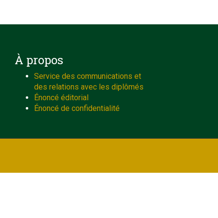
À propos
Service des communications et
des relations avec les diplômés
Énoncé éditorial
Énoncé de confidentialité