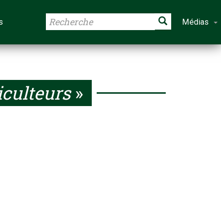
s
Médias
iculteurs
»