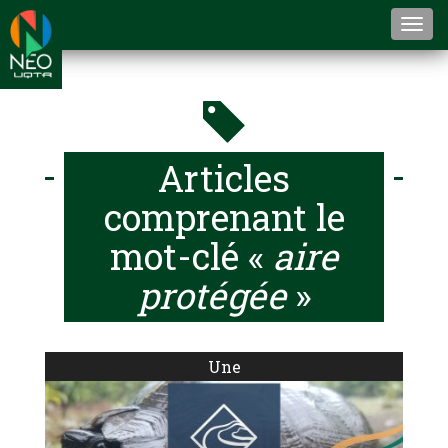
Togg
navi
Articles
comprenant le
mot-clé «
aire
protégée
»
Une