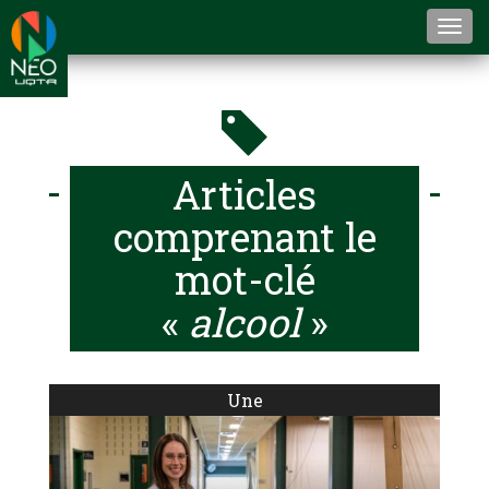
Togg
navi
Articles
comprenant le
mot-clé
«
alcool
»
Une