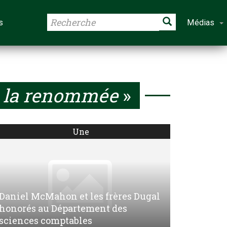
s
Médias
e la renommée
»
Une
Daniel McMahon et les frères Dugal
honorés au Département des
sciences comptables