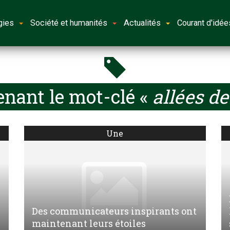
gies
Société et humanités
Actualités
Courant d'idée
nant le mot-clé «
allées d
Une
Des communicateurs inspirants ont
maintenant leurs étoiles