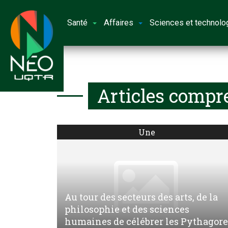
Santé
Affaires
Sciences et technolo
Articles compre
Une
Au tour des secteurs des arts, de la
philosophie et des sciences
humaines de célébrer les Pythagore