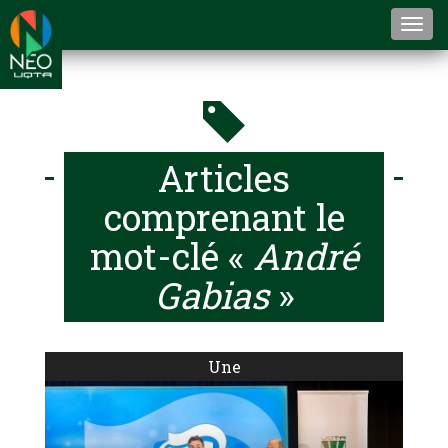
Togg
navi
Articles
comprenant le
mot-clé «
André
Gabias
»
Une