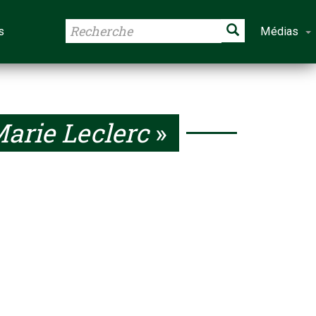
s
Médias
arie Leclerc
»