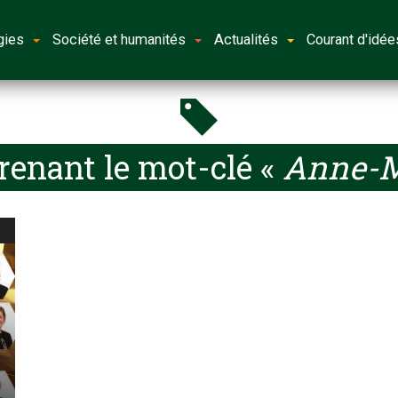
gies
Société et humanités
Actualités
Courant d'idée
renant le mot-clé «
Anne-M