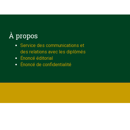
À propos
Service des communications et
des relations avec les diplômés
Énoncé éditorial
Énoncé de confidentialité